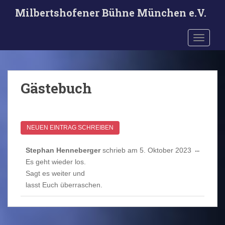
S
Milbertshofener Bühne München e.V.
k
i
TOGGLE
p
t
o
m
Gästebuch
a
i
n
c
o
n
DIESE
Stephan Henneberger
schrieb am
5. Oktober 2023
...
t
METABO
Es geht wieder los.
e
EIN-/AU
Sagt es weiter und
n
lasst Euch überraschen.
t