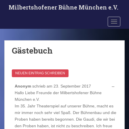
S
Milbertshofener Bühne München e.V.
k
i
TOGGLE
p
t
o
m
Gästebuch
a
i
n
c
o
n
DIESE
Anonym
schrieb am
23. September 2017
...
t
METABO
Hallo Liebe Freunde der Milbertshofener Bühne
e
EIN-/AU
München e.V.
n
Im 35. Jahr Theaterspiel auf unserer Bühne, macht es
t
mir immer noch sehr viel Spaß. Der Bühnenbau und die
Proben haben bereits begonnen. Die Gaudi, die wir bei
den Proben haben, ist nicht zu beschreiben. Ich freue