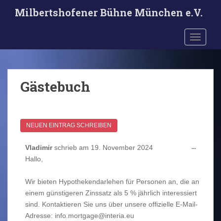
S
Milbertshofener Bühne München e.V.
k
i
TOGGLE
p
t
o
m
Gästebuch
a
i
n
c
o
n
DIESE
Vladimir
schrieb am
19. November 2024
...
t
METABO
Hallo,
e
EIN-/AU
n
Wir bieten Hypothekendarlehen für Personen an, die an
t
einem günstigeren Zinssatz als 5 % jährlich interessiert
sind. Kontaktieren Sie uns über unsere offizielle E-Mail-
Adresse: info.mortgage@interia.eu