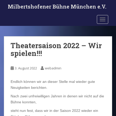
S
Milbertshofener Bühne München e.V.
k
i
TOGGLE
p
t
o
m
Theatersaison 2022 – Wir
a
i
spielen!!!
n
c
o
3. August 2022
webadmin
n
t
Endlich können wir an dieser Stelle mal wieder gute
e
Neuigkeiten berichten.
n
Nach zwei unfreiwilligen Jahren in denen wir nicht auf die
t
Bühne konnten,
steht nun fest, dass wir in der Saison 2022 wieder ein