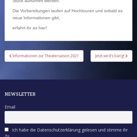
Stück aufführen werden.
Die Vorbereitungen laufen auf Hochtouren und sobald es
neue Informationen gibt,
erfahrt ihr es hier!
Beitragsnavigation
Informationen zur Theatersaison 2021
Jetzt wird’s bärig!
NEWSLETTER
Email
Ich habe die Datenschutzerklärung gelesen und stimme ihr
zu