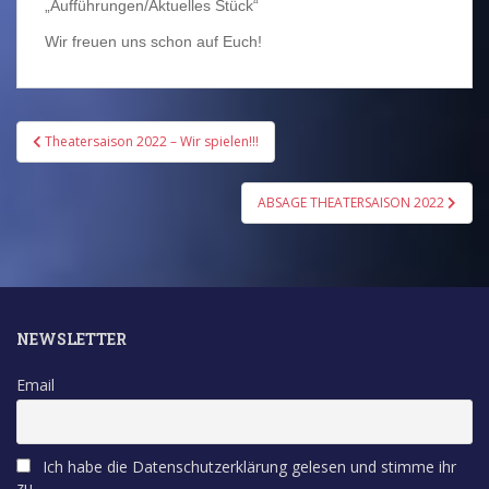
„Aufführungen/Aktuelles Stück“
Wir freuen uns schon auf Euch!
Beitragsnavigation
Theatersaison 2022 – Wir spielen!!!
ABSAGE THEATERSAISON 2022
NEWSLETTER
Email
Ich habe die Datenschutzerklärung gelesen und stimme ihr
zu