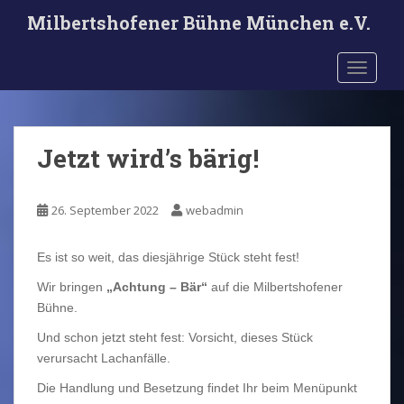
S
Milbertshofener Bühne München e.V.
k
i
TOGGLE
p
t
o
m
Jetzt wird’s bärig!
a
i
n
26. September 2022
webadmin
c
o
n
Es ist so weit, das diesjährige Stück steht fest!
t
Wir bringen
„Achtung – Bär“
auf die Milbertshofener
e
Bühne.
n
Und schon jetzt steht fest: Vorsicht, dieses Stück
t
verursacht Lachanfälle.
Die Handlung und Besetzung findet Ihr beim Menüpunkt